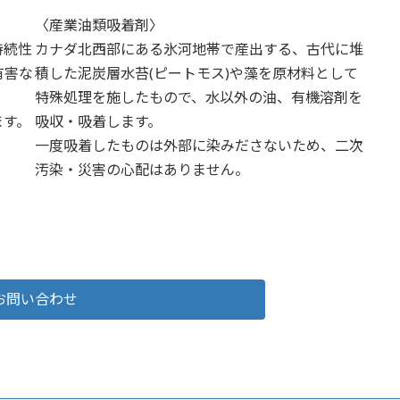
〈産業油類吸着剤〉
持続性
カナダ北西部にある氷河地帯で産出する、古代に堆
有害な
積した泥炭層水苔(ピートモス)や藻を原材料として
特殊処理を施したもので、水以外の油、有機溶剤を
ます。
吸収・吸着します。
一度吸着したものは外部に染みださないため、二次
汚染・災害の心配はありません。
詳細はこちら
お問い合わせ