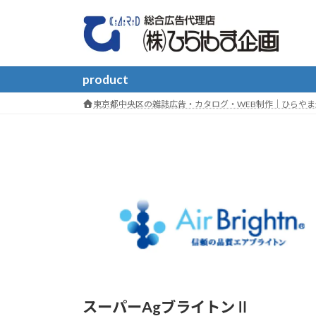
コ
ナ
ン
ビ
テ
ゲ
ン
ー
ツ
シ
product
へ
ョ
東京都中央区の雑誌広告・カタログ・WEB制作｜ひらやま
ス
ン
キ
に
ッ
移
プ
動
スーパーAgブライトンⅡ