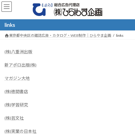
コ
ナ
ン
ビ
テ
ゲ
ン
ー
links
ツ
シ
へ
ョ
東京都中央区の雑誌広告・カタログ・WEB制作｜ひらやま企画
links
ス
ン
キ
に
ッ
移
(株)八重洲出版
プ
動
新アポロ出版(株)
マガジン大地
(株)徳間書店
(株)学習研究
(株)芸文社
(株)実業の日本社