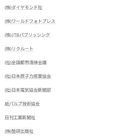
(株)ダイヤモンド社
(株)ワールドフォトプレス
(株)JTBパブリッシング
(株)リクルート
(社)全国都市清掃会議
(社)日本原子力産業協会
(社)日本電気協会新聞部
紙パルプ技術協会
日刊工業新聞社
(株)整研出版社